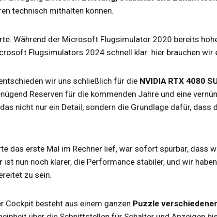
ren technisch mithalten können.
kkarte. Während der Microsoft Flugsimulator 2020 bereits ho
osoft Flugsimulators 2024 schnell klar: hier brauchen wir e
ntschieden wir uns schließlich für die
NVIDIA RTX 4080 S
enügend Reserven für die kommenden Jahre und eine vernün
das nicht nur ein Detail, sondern die Grundlage dafür, dass da
rte das erste Mal im Rechner lief, war sofort spürbar, dass w
 ist nun noch klarer, die Performance stabiler, und wir habe
reitet zu sein.
ser Cockpit besteht aus einem ganzen
Puzzle verschiedene
inheit über die Schnittstellen für Schalter und Anzeigen bi